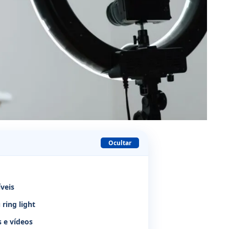
Ocultar
íveis
 ring light
s e vídeos