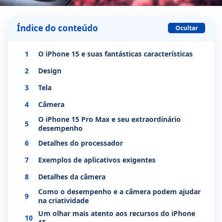
Índice do conteúdo
Ocultar
1
O iPhone 15 e suas fantásticas características
2
Design
3
Tela
4
Câmera
O iPhone 15 Pro Max e seu extraordinário
5
desempenho
6
Detalhes do processador
7
Exemplos de aplicativos exigentes
8
Detalhes da câmera
Como o desempenho e a câmera podem ajudar
9
na criatividade
Um olhar mais atento aos recursos do iPhone
10