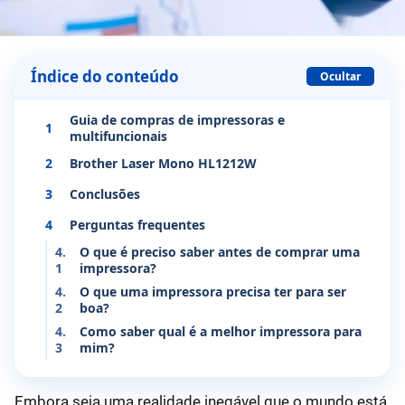
Índice do conteúdo
Ocultar
Guia de compras de impressoras e
1
multifuncionais
2
Brother Laser Mono HL1212W
3
Conclusões
4
Perguntas frequentes
4.
O que é preciso saber antes de comprar uma
1
impressora?
4.
O que uma impressora precisa ter para ser
2
boa?
4.
Como saber qual é a melhor impressora para
3
mim?
Embora seja uma realidade inegável que o mundo está