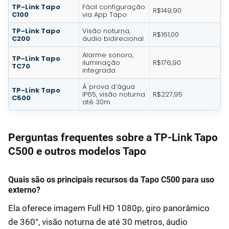
TP-Link Tapo
Fácil configuração
R$149,90
C100
via App Tapo
TP-Link Tapo
Visão noturna,
R$161,00
C200
áudio bidirecional
Alarme sonoro,
TP-Link Tapo
iluminação
R$176,90
TC70
integrada
À prova d’água
TP-Link Tapo
IP65, visão noturna
R$227,95
C500
até 30m
Perguntas frequentes sobre a TP-Link Tapo
C500 e outros modelos Tapo
Quais são os principais recursos da Tapo C500 para uso
externo?
Ela oferece imagem Full HD 1080p, giro panorâmico
de 360°, visão noturna de até 30 metros, áudio